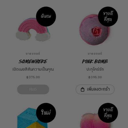
ขายดี
พิเศษ
ที่สุด
บาธบอมบ์
บาธบอมบ์
Somewhere
Pink Bomb
เปิดเผยสีสันความเป็นคุณ
ปะทุใคร่รัก
฿375.00
฿395.00
หมด
เพิ่มลงตะกร้า
ขายดี
ใหม่
ที่สุด