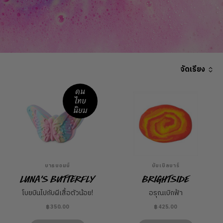
จัดเรียง
คน
ไทย
นิยม
บาธบอมบ์
บับเบิลบาร์
Luna's Butterfly
Brightside
โบยบินไปกับผีเสื้อตัวน้อย!
อรุณเบิกฟ้า
฿350.00
฿425.00