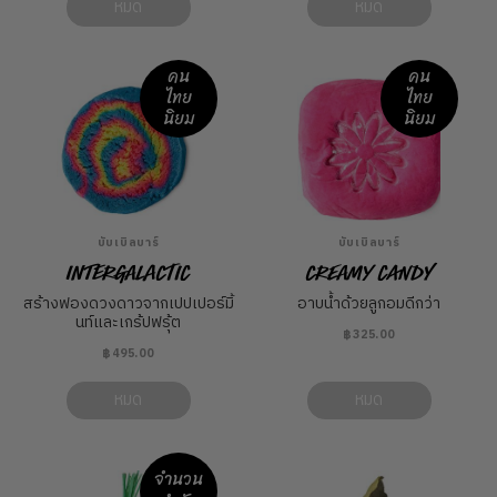
หมด
หมด
คน
คน
ไทย
ไทย
นิยม
นิยม
บับเบิลบาร์
บับเบิลบาร์
Intergalactic
Creamy Candy
สร้างฟองดวงดาวจากเปปเปอร์มิ้
อาบน้ำด้วยลูกอมดีกว่า
นท์และเกร้ปฟรุ้ต
฿325.00
฿495.00
หมด
หมด
จำนวน