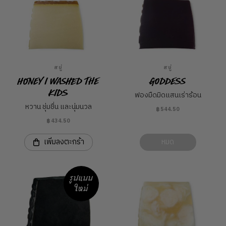
สบู่
สบู่
Honey I Washed The
Goddess
Kids
ฟองมืดมิดแสนเร่าร้อน
หวาน ชุ่มชื่น และนุ่มนวล
฿544.50
฿434.50
เพิ่มลงตะกร้า
หมด
รูปแบบ
ใหม่