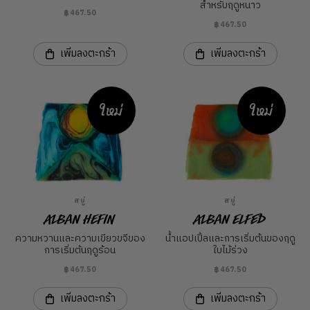
สำหรับฤดูหนาว
฿467.50
฿467.50
เพิ่มลงตะกร้า
เพิ่มลงตะกร้า
ใหม่
ใหม่
สบู่
สบู่
Alban Hefin
Alban Elfed
ความหวานและความเขียวขจีของ
น้ำแอปเปิ้ลและการเริ่มต้นของฤดู
การเริ่มต้นฤดูร้อน
ใบไม้ร่วง
฿467.50
฿467.50
เพิ่มลงตะกร้า
เพิ่มลงตะกร้า