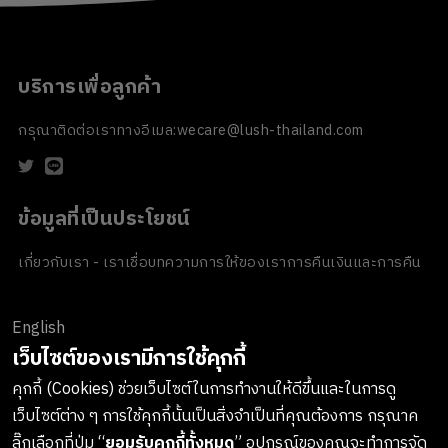
บริการเพื่อลูกค้า
กรุณาติดต่อเราทางอีเมล:
wecare@lush-thailand.com
ข้อมูลที่เป็นประโยชน์
เกี่ยวกับเรา - เราเชื่อ
บทความ
การให้ของเรา
การคืนเงินและการคืน
สินค้า
ข้อตกลงและเงื่อนไข
นโยบายความเป็นส่วนตัว
นโยบายเกี่ยวกับ
คุกกี้
ของขวัญขององค์กร
English
ช่องทางการชำระเงิน
เว็บไซต์ของเรามีการใช้คุกกี้
คุกกี้ (Cookies) ช่วยเว็บไซต์ในการทำงานให้ดีขึ้นและในการดู
เว็บไซต์ต่าง ๆ การใช้คุกกี้นั้นเป็นสิ่งจำเป็นที่คุณต้องการ กรุณาค
ลงทะเบียนรับข่าวสารจาก LUSH
ลิ๊กเลือกที่ปุ่ม “
ยอมรับคุกกี้ทั้งหมด
” อุปกรณ์ของคุณจะทำการจัด