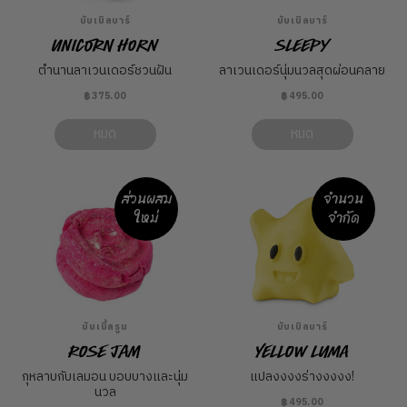
บับเบิลบาร์
บับเบิลบาร์
Unicorn Horn
Sleepy
ตำนานลาเวนเดอร์ชวนฝัน
ลาเวนเดอร์นุ่มนวลสุดผ่อนคลาย
฿375.00
฿495.00
หมด
หมด
ส่วนผสม
จำนวน
ใหม่
จำกัด
บับเบิ้ลรูน
บับเบิลบาร์
Rose Jam
Yellow Luma
กุหลาบกับเลมอน บอบบางและนุ่ม
แปลงงงงร่างงงงง!
นวล
฿495.00