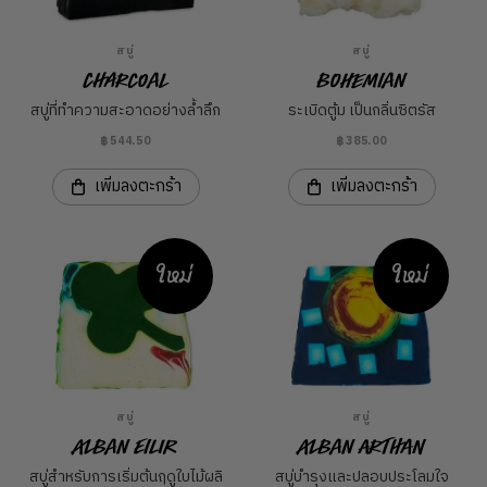
สบู่
สบู่
Charcoal
Bohemian
สบู่ที่ทำความสะอาดอย่างล้ำลึก
ระเบิดตู้ม เป็นกลิ่นซิตรัส
฿544.50
฿385.00
เพิ่มลงตะกร้า
เพิ่มลงตะกร้า
ใหม่
ใหม่
สบู่
สบู่
Alban Eilir
Alban Arthan
สบู่สำหรับการเริ่มต้นฤดูใบไม้ผลิ
สบู่บำรุงและปลอบประโลมใจ