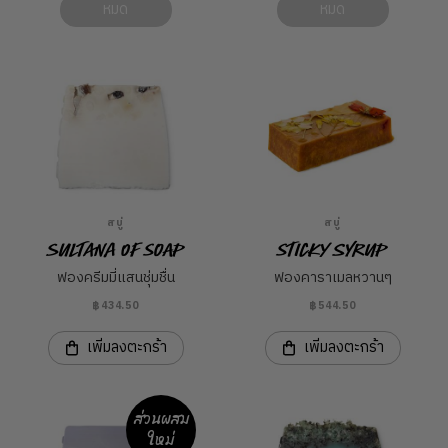
หมด
หมด
สบู่
สบู่
Sultana of Soap
Sticky Syrup
ฟองครีมมี่แสนชุ่มชื่น
ฟองคาราเมลหวานๆ
฿434.50
฿544.50
เพิ่มลงตะกร้า
เพิ่มลงตะกร้า
ส่วนผสม
ใหม่