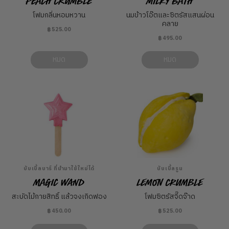
Peach Crumble
Milky Bath
โฟมกลิ่นหอมหวาน
นมข้าวโอ๊ตและซิตรัสแสนผ่อน
คลาย
฿525.00
฿495.00
หมด
หมด
บับเบิ้ลบาร์ ที่นำมาใช้ใหม่ได้
บับเบิ้ลรูน
Magic Wand
Lemon Crumble
สะบัดไม้กายสิทธิ์ แล้วจงเกิดฟอง
โฟมซิตรัสจี๊ดจ๊าด
฿450.00
฿525.00