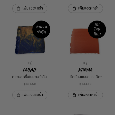
เพิ่มลงตะกร้า
เพิ่มลงตะกร้า
คน
จำนวน
ไทย
จำกัด
นิยม
สบู่
สบู่
Lailah
Karma
ความสดชื่นในยามค่ำคืน!
เผ็ดร้อนแบบคลาสสิคๆ
฿434.50
฿434.50
เพิ่มลงตะกร้า
เพิ่มลงตะกร้า