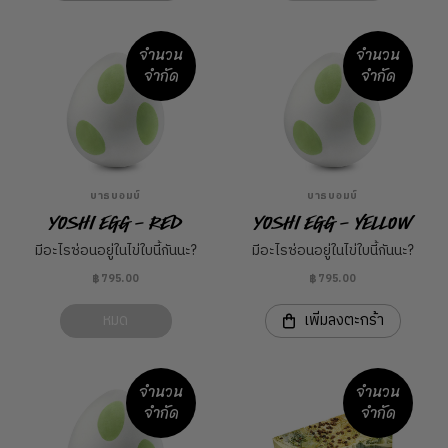
จำนวน
จำนวน
จำกัด
จำกัด
บาธบอมบ์
บาธบอมบ์
Yoshi Egg - Red
Yoshi Egg - Yellow
มีอะไรซ่อนอยู่ในไข่ใบนี้กันนะ?
มีอะไรซ่อนอยู่ในไข่ใบนี้กันนะ?
฿795.00
฿795.00
หมด
เพิ่มลงตะกร้า
จำนวน
จำนวน
จำกัด
จำกัด