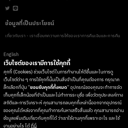
ข้อมูลที่เป็นประโยชน์
เกี่ยวกับเรา - เราเชื่อ
บทความ
การให้ของเรา
การคืนเงินและการคืน
สินค้า
ข้อตกลงและเงื่อนไข
นโยบายความเป็นส่วนตัว
นโยบายเกี่ยวกับ
คุกกี้
ของขวัญขององค์กร
English
ช่องทางการชำระเงิน
เว็บไซต์ของเรามีการใช้คุกกี้
คุกกี้ (Cookies) ช่วยเว็บไซต์ในการทำงานให้ดีขึ้นและในการดู
เว็บไซต์ต่าง ๆ การใช้คุกกี้นั้นเป็นสิ่งจำเป็นที่คุณต้องการ กรุณาค
ลงทะเบียนรับข่าวสารจาก LUSH
ลิ๊กเลือกที่ปุ่ม “
ยอมรับคุกกี้ทั้งหมด
” อุปกรณ์ของคุณจะทำการจัด
เก็บคุกกี้เล็กน้อยที่จำเป็นและไม่ทำการระบุชื่อ เพื่อวัตถุประสงค์ทาง
เกาะติดทุกการอัพเดทสินค้าใหม่ๆ กิจกรรมต่างๆและอื่นๆอีกมากมาย
สถิติและการวิเคราะห์ คุณสามารถลบคุกกี้เหล่านี้ออกจากอุปกรณ์
ทางบริษัทจะไม่เปิดเผยหรือเผยแพร่ข้อมูลส่วนตัวของคุณให้แก่
ของคุณได้หลังจากที่คุณทำการค้นหาเสร็จสิ้นแล้ว คุณสามารถอ่าน
บุคคลที่สาม และคุณสามารถกดยกเลิกรับข่าวสารได้ทุกเมื่อ
ข้อมูลเพิ่มเติมเกี่ยวกับคุกกี้ได้ ว่าเราใช้งานคุกกี้เพราะอะไร และใช้
งานอย่างไร ได้
ที่นี่