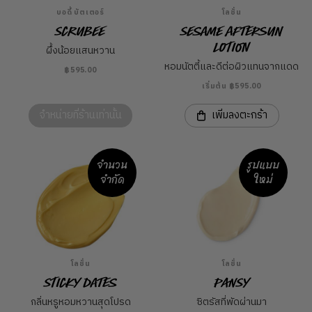
บอดี้ บัตเตอร์
โลชั่น
Scrubee
Sesame Aftersun
Lotion
ผึ้งน้อยแสนหวาน
หอมนัตตี้และดีต่อผิวแทนจากแดด
฿595.00
เริ่มต้น ฿595.00
จำหน่ายที่ร้านเท่านั้น
เพิ่มลงตะกร้า
จำนวน
รูปแบบ
จำกัด
ใหม่
โลชั่น
โลชั่น
Sticky Dates
Pansy
กลิ่นหรูหอมหวานสุดโปรด
ซิตรัสที่พัดผ่านมา