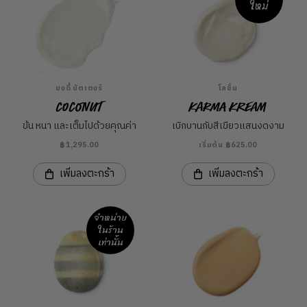
ใหม่
บอดี้ บัตเตอร์
โลชั่น
Coconut
Karma Kream
ข้น หนา และเต็มไปด้วยคุณค่า
เบิกบานกับสีเขียวแสนงดงาม
฿1,295.00
เริ่มต้น ฿625.00
เพิ่มลงตะกร้า
เพิ่มลงตะกร้า
จำหน่าย
ในร้าน
เท่านั้น