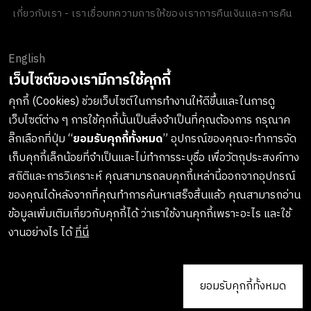
เกี่ยวกับเรา - เราเชื่อ
บทความ
การให้ของเรา
การคืนเงินและการคืน
สินค้า
ข้อตกลงและเงื่อนไข
นโยบายความเป็นส่วนตัว
นโยบายเกี่ยวกับ
คุกกี้
ของขวัญขององค์กร
English
ช่องทางการชำระเงิน
เว็บไซต์ของเรามีการใช้คุกกี้
คุกกี้ (Cookies) ช่วยเว็บไซต์ในการทำงานให้ดีขึ้นและในการดู
เว็บไซต์ต่าง ๆ การใช้คุกกี้นั้นเป็นสิ่งจำเป็นที่คุณต้องการ กรุณาค
ลงทะเบียนรับข่าวสารจาก LUSH
ลิ๊กเลือกที่ปุ่ม “
ยอมรับคุกกี้ทั้งหมด
” อุปกรณ์ของคุณจะทำการจัด
เก็บคุกกี้เล็กน้อยที่จำเป็นและไม่ทำการระบุชื่อ เพื่อวัตถุประสงค์ทาง
เกาะติดทุกการอัพเดทสินค้าใหม่ๆ กิจกรรมต่างๆและอื่นๆอีกมากมาย
สถิติและการวิเคราะห์ คุณสามารถลบคุกกี้เหล่านี้ออกจากอุปกรณ์
ทางบริษัทจะไม่เปิดเผยหรือเผยแพร่ข้อมูลส่วนตัวของคุณให้แก่
ของคุณได้หลังจากที่คุณทำการค้นหาเสร็จสิ้นแล้ว คุณสามารถอ่าน
บุคคลที่สาม และคุณสามารถกดยกเลิกรับข่าวสารได้ทุกเมื่อ
ข้อมูลเพิ่มเติมเกี่ยวกับคุกกี้ได้ ว่าเราใช้งานคุกกี้เพราะอะไร และใช้
งานอย่างไร ได้
ที่นี่
ยอมรับคุกกี้ทั้งหมด