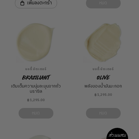
เพิ่มลงตะกร้า
หมด
บอดี้ บัตเตอร์
บอดี้ บัตเตอร์
Braziliant
Olive
เติมเต็มความนุ่มละมุนจากถั่ว
พลังของน้ำมันมะกอก
บราซิล
฿1,295.00
฿1,295.00
หมด
หมด
ส่วนผสม