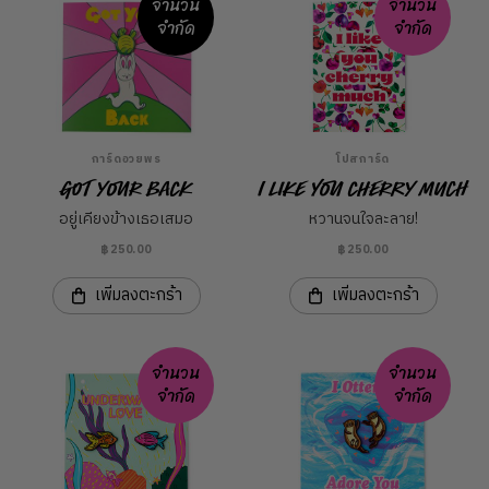
จำนวน
จำนวน
จำกัด
จำกัด
การ์ดอวยพร
โปสการ์ด
Got Your Back
I Like You Cherry Much
อยู่เคียงข้างเธอเสมอ
หวานจนใจละลาย!
฿250.00
฿250.00
เพิ่มลงตะกร้า
เพิ่มลงตะกร้า
จำนวน
จำนวน
จำกัด
จำกัด