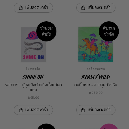
เพิ่มลงตะกร้า
เพิ่มลงตะกร้า
จำนวน
จำนวน
จำกัด
จำกัด
โปสการ์ด
การ์ดอวยพร
Shine On
Really Wild
หอยทาก—ผู้บุกเบิกตัวจริงตั้งแต่ยุค
คนนี้แหละ... สายลุยตัวจริง
แรก
฿250.00
฿95.00
เพิ่มลงตะกร้า
เพิ่มลงตะกร้า