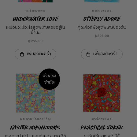
การ์ดอวยพร
การ์ดอวยพร
Underwater Love
Otterly Adore
เหมือนจะมีอะไรสุดพิเศษลอยอยู่ใน
คุณคือที่พึ่งสุดพิเศษของฉัน
น้ำนะ
฿295.00
฿295.00
เพิ่มลงตะกร้า
เพิ่มลงตะกร้า
จำนวน
จำกัด
กระดาษห่อของขวัญ
การ์ดอวยพร
Easter Mushrooms
Practical Joker
กระดาษ Lokta แฮนด์เมด ขนาด 35
การ์ดให้เราหรอ? วู้ฮู้