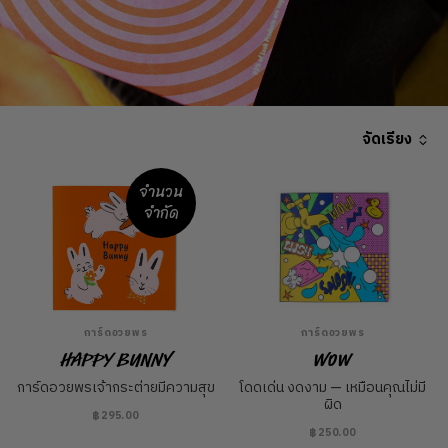
จัดเรียง
จำนวน
จำกัด
การ์ดอวยพร
การ์ดอวยพร
Happy Bunny
Wow
การ์ดอวยพรเจ้ากระต่ายมีความสุข
โดดเด่น งดงาม — เหมือนคุณไม่มี
ผิด
฿295.00
฿250.00