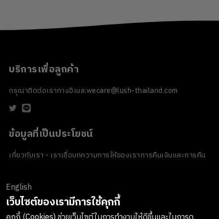
บริการเพื่อลูกค้า
กรุณาติดต่อเราทางอีเมล:
wecare@lush-thailand.com
ข้อมูลที่เป็นประโยชน์
เกี่ยวกับเรา - เราเชื่อ
บทความ
การให้ของเรา
การคืนเงินและการคืน
สินค้า
ข้อตกลงและเงื่อนไข
นโยบายความเป็นส่วนตัว
นโยบายเกี่ยวกับ
คุกกี้
ของขวัญขององค์กร
English
ช่องทางการชำระเงิน
เว็บไซต์ของเรามีการใช้คุกกี้
คุกกี้ (Cookies) ช่วยเว็บไซต์ในการทำงานให้ดีขึ้นและในการดู