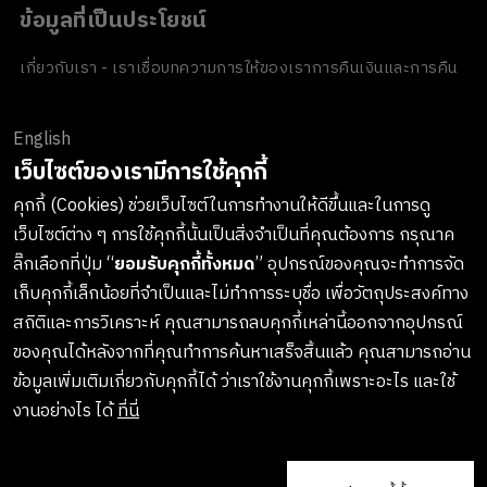
ข้อมูลที่เป็นประโยชน์
เกี่ยวกับเรา - เราเชื่อ
บทความ
การให้ของเรา
การคืนเงินและการคืน
สินค้า
ข้อตกลงและเงื่อนไข
นโยบายความเป็นส่วนตัว
นโยบายเกี่ยวกับ
คุกกี้
ของขวัญขององค์กร
English
ช่องทางการชำระเงิน
เว็บไซต์ของเรามีการใช้คุกกี้
คุกกี้ (Cookies) ช่วยเว็บไซต์ในการทำงานให้ดีขึ้นและในการดู
เว็บไซต์ต่าง ๆ การใช้คุกกี้นั้นเป็นสิ่งจำเป็นที่คุณต้องการ กรุณาค
ลงทะเบียนรับข่าวสารจาก LUSH
ลิ๊กเลือกที่ปุ่ม “
ยอมรับคุกกี้ทั้งหมด
” อุปกรณ์ของคุณจะทำการจัด
เก็บคุกกี้เล็กน้อยที่จำเป็นและไม่ทำการระบุชื่อ เพื่อวัตถุประสงค์ทาง
เกาะติดทุกการอัพเดทสินค้าใหม่ๆ กิจกรรมต่างๆและอื่นๆอีกมากมาย
สถิติและการวิเคราะห์ คุณสามารถลบคุกกี้เหล่านี้ออกจากอุปกรณ์
ทางบริษัทจะไม่เปิดเผยหรือเผยแพร่ข้อมูลส่วนตัวของคุณให้แก่
ของคุณได้หลังจากที่คุณทำการค้นหาเสร็จสิ้นแล้ว คุณสามารถอ่าน
บุคคลที่สาม และคุณสามารถกดยกเลิกรับข่าวสารได้ทุกเมื่อ
ข้อมูลเพิ่มเติมเกี่ยวกับคุกกี้ได้ ว่าเราใช้งานคุกกี้เพราะอะไร และใช้
งานอย่างไร ได้
ที่นี่