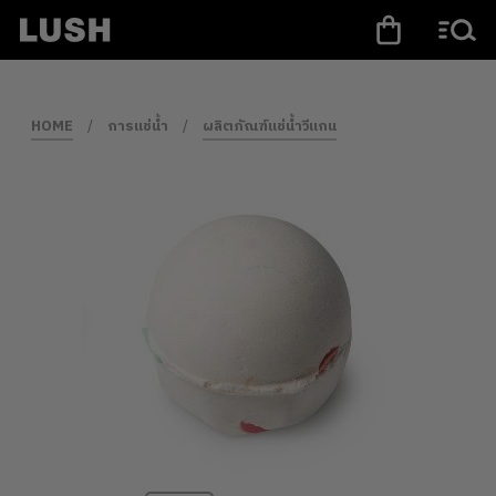
HOME
/
การแช่น้ำ
/
ผลิตภัณฑ์แช่น้ำวีแกน