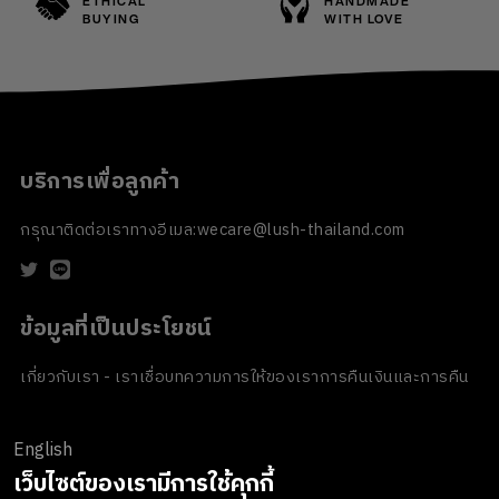
ETHICAL
HANDMADE
BUYING
WITH LOVE
บริการเพื่อลูกค้า
กรุณาติดต่อเราทางอีเมล:
wecare@lush-thailand.com
ข้อมูลที่เป็นประโยชน์
เกี่ยวกับเรา - เราเชื่อ
บทความ
การให้ของเรา
การคืนเงินและการคืน
สินค้า
ข้อตกลงและเงื่อนไข
นโยบายความเป็นส่วนตัว
นโยบายเกี่ยวกับ
คุกกี้
ของขวัญขององค์กร
English
ช่องทางการชำระเงิน
เว็บไซต์ของเรามีการใช้คุกกี้