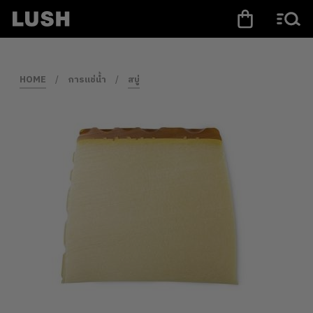
HOME
/
การแช่น้ำ
/
สบู่