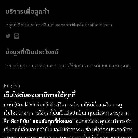
บริการเพื่อลูกค้า
กรุณาติดต่อเราทางอีเมล:
wecare@lush-thailand.com
ข้อมูลที่เป็นประโยชน์
เกี่ยวกับเรา - เราเชื่อ
บทความ
การให้ของเรา
การคืนเงินและการคืน
สินค้า
ข้อตกลงและเงื่อนไข
นโยบายความเป็นส่วนตัว
นโยบายเกี่ยวกับ
คุกกี้
ของขวัญขององค์กร
English
ช่องทางการชำระเงิน
เว็บไซต์ของเรามีการใช้คุกกี้
คุกกี้ (Cookies) ช่วยเว็บไซต์ในการทำงานให้ดีขึ้นและในการดู
เว็บไซต์ต่าง ๆ การใช้คุกกี้นั้นเป็นสิ่งจำเป็นที่คุณต้องการ กรุณาค
ลงทะเบียนรับข่าวสารจาก LUSH
ลิ๊กเลือกที่ปุ่ม “
ยอมรับคุกกี้ทั้งหมด
” อุปกรณ์ของคุณจะทำการจัด
เก็บคุกกี้เล็กน้อยที่จำเป็นและไม่ทำการระบุชื่อ เพื่อวัตถุประสงค์ทาง
เกาะติดทุกการอัพเดทสินค้าใหม่ๆ กิจกรรมต่างๆและอื่นๆอีกมากมาย