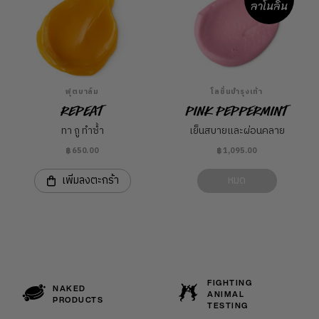
ลาโนลิน
ฟุตบาล์ม
โลชั่นบำรุงเท้า
Repeat
Pink Peppermint
ทา ถู ทำซ้ำ
เย็นสบายและผ่อนคลาย
฿650.00
฿1,095.00
เพิ่มลงตะกร้า
หมด
FIGHTING
NAKED
ANIMAL
PRODUCTS
TESTING