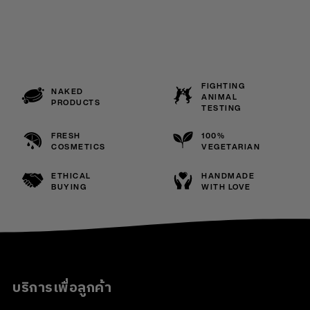
FIGHTING
NAKED
ANIMAL
PRODUCTS
TESTING
FRESH
100%
COSMETICS
VEGETARIAN
ETHICAL
HANDMADE
BUYING
WITH LOVE
บริการเพื่อลูกค้า