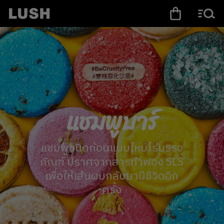
แชมพูบาร์
แชมพูชนิดก้อนแบบใหม่ไร้บรรจุ
ภัณฑ์ ปราศจากสารทำฟอง SLS
เพื่อให้เส้นผมกลับมามีชีวิตอีก
ครั้ง