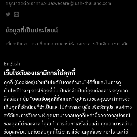
กรุณาติดต่อเราทางอีเมล:
wecare@lush-thailand.com
ข้อมูลที่เป็นประโยชน์
เกี่ยวกับเรา - เราเชื่อ
บทความ
การให้ของเรา
การคืนเงินและการคืน
สินค้า
ข้อตกลงและเงื่อนไข
นโยบายความเป็นส่วนตัว
นโยบายเกี่ยวกับ
คุกกี้
ของขวัญขององค์กร
English
ช่องทางการชำระเงิน
เว็บไซต์ของเรามีการใช้คุกกี้
คุกกี้ (Cookies) ช่วยเว็บไซต์ในการทำงานให้ดีขึ้นและในการดู
เว็บไซต์ต่าง ๆ การใช้คุกกี้นั้นเป็นสิ่งจำเป็นที่คุณต้องการ กรุณาค
ลงทะเบียนรับข่าวสารจาก LUSH
ลิ๊กเลือกที่ปุ่ม “
ยอมรับคุกกี้ทั้งหมด
” อุปกรณ์ของคุณจะทำการจัด
เก็บคุกกี้เล็กน้อยที่จำเป็นและไม่ทำการระบุชื่อ เพื่อวัตถุประสงค์ทาง
เกาะติดทุกการอัพเดทสินค้าใหม่ๆ กิจกรรมต่างๆและอื่นๆอีกมากมาย
สถิติและการวิเคราะห์ คุณสามารถลบคุกกี้เหล่านี้ออกจากอุปกรณ์
ทางบริษัทจะไม่เปิดเผยหรือเผยแพร่ข้อมูลส่วนตัวของคุณให้แก่
ของคุณได้หลังจากที่คุณทำการค้นหาเสร็จสิ้นแล้ว คุณสามารถอ่าน
บุคคลที่สาม และคุณสามารถกดยกเลิกรับข่าวสารได้ทุกเมื่อ
ข้อมูลเพิ่มเติมเกี่ยวกับคุกกี้ได้ ว่าเราใช้งานคุกกี้เพราะอะไร และใช้