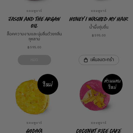
แชมพูบาร์
แชมพูบาร์
Jason and the Argan
Honey I Washed My Hair
Oil
น้ำผึ้งชุ่มชื้น
ล็อคความงามและนุ่มลื่นด้วยกลิ่น
฿595.00
กุหลาบ
฿595.00
หมด
เพิ่มลงตะกร้า
ส่วนผสม
ใหม่
ใหม่
แชมพูบาร์
แชมพูบาร์
Godiva
Coconut Rice Cake