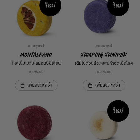
ใหม่
ใหม่
แชมพูบาร์
แชมพูบาร์
Montalbano
Jumping Juniper
ไหลเยิ้มไปกับเลมอนซิซิเลียน
เต็มไปด้วยส่วนผสมกำจัดเชื้อโรค
฿595.00
฿595.00
เพิ่มลงตะกร้า
เพิ่มลงตะกร้า
ใหม่