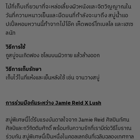
ไม้ที่เก็บเกี่ยวมาที่จะหล่อเลี้ยงผิวหนังและจิตวิญญาณใน
วันที่ความหนาวเย็นและมืดมนที่กำลังจะมาถึง สบู่น้ำแอ
ปเปิ้ลหอมหวานนี้ทำจากไม้โอ๊ค เห็ดพอร์โทเบลโล และเฮเซ
ลนัท
วิธีการใช้
ถูสบู่จนเกิดฟอง ชโลมบนผิวกาย แล้วล้างออก
วิธีการเก็บรักษา
เก็บไว้ในที่แห้งและเย็นหลังใช้ เช่น จานวางสบู่
การร่วมมือกันระหว่าง Jamie Reid X Lush
สบู่พิเศษนี้ได้รับแรงบันดาลใจจาก Jamie Reid ศิลปินทัศน
ศิลป์และกวีกิตติมศักดิ์ พร้อมกับความรักที่เรามีต่อวิธีโบราณ
ร่วมกัน สบู่พิเศษนี้เป็นหนึ่งในคอลเลกชันที่เฉลิมฉลองเทศกาล