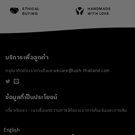
ETHICAL
HANDMADE
BUYING
WITH LOVE
บริการเพื่อลูกค้า
กรุณาติดต่อเราทางอีเมล:
wecare@lush-thailand.com
ข้อมูลที่เป็นประโยชน์
เกี่ยวกับเรา - เราเชื่อ
บทความ
การให้ของเรา
การคืนเงินและการคืน
สินค้า
ข้อตกลงและเงื่อนไข
นโยบายความเป็นส่วนตัว
นโยบายเกี่ยวกับ
คุกกี้
ของขวัญขององค์กร
English
ช่องทางการชำระเงิน