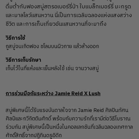
ดื่มด่ำกับฟองสบู่สตรอเบอร์รี่ป่า ใบแบล็กเบอร์รี่ มะกรูด
และมาลโลว์แสนหวาน นี่เป็นการเฉลิมฉลองแห่งแสงสว่าง
ชีวิต และการเก็บเกี่ยวอันแสนหวานที่จะมาถึง
วิธีการใช้
ถูสบู่จนเกิดฟอง ชโลมบนผิวกาย แล้วล้างออก
วิธีการเก็บรักษา
เก็บไว้ในที่แห้งและเย็นหลังใช้ เช่น จานวางสบู่
การร่วมมือกันระหว่าง Jamie Reid X Lush
สบู่พิเศษนี้ได้รับแรงบันดาลใจจาก Jamie Reid ศิลปินทัศน
ศิลป์และกวีกิตติมศักดิ์ พร้อมกับความรักที่เรามีต่อวิธีโบราณ
ร่วมกัน สบู่พิเศษนี้เป็นหนึ่งในคอลเลกชันที่เฉลิมฉลองเทศกาล
ศักดิ์สิทธิ์จากปฏิทินดรูอิดิก