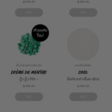
฿495.00
฿495.00
หมด
หมด
ส่วนผสม
ใหม่
น้ำยาบ้วนปากอัดเม็ด
เจลลี่ยาสีฟัน
Crème de Menthe
Cool
อู๊ว อู๊ว ที่รัก ~
มิ้นท์สามซ่าเย็นยะเยือก
฿495.00
฿495.00
หมด
หมด