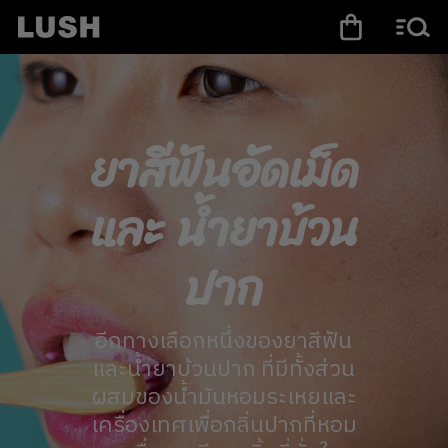
ยาสีฟันอัดเม็ด
และ น้ำยาบ้วน
ปาก
อีกทางเลือกหนึ่งของยาสีฟัน
และน้ำยาบ้วนปาก ที่มีทั้งส่วน
ผสมของน้ำมันหอมระเหยและ
เครื่องเทศเพื่อกลิ่นปากที่หอม