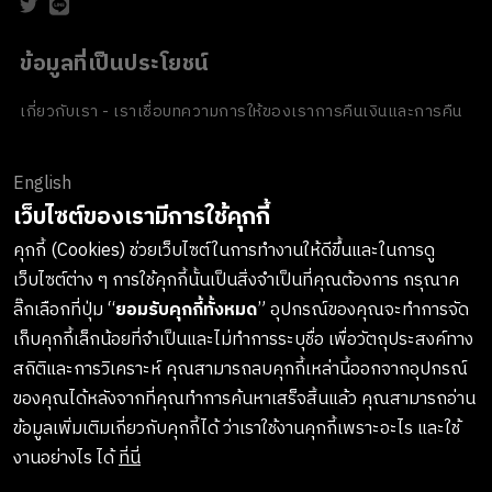
ข้อมูลที่เป็นประโยชน์
เกี่ยวกับเรา - เราเชื่อ
บทความ
การให้ของเรา
การคืนเงินและการคืน
สินค้า
ข้อตกลงและเงื่อนไข
นโยบายความเป็นส่วนตัว
นโยบายเกี่ยวกับ
คุกกี้
ของขวัญขององค์กร
English
ช่องทางการชำระเงิน
เว็บไซต์ของเรามีการใช้คุกกี้
คุกกี้ (Cookies) ช่วยเว็บไซต์ในการทำงานให้ดีขึ้นและในการดู
เว็บไซต์ต่าง ๆ การใช้คุกกี้นั้นเป็นสิ่งจำเป็นที่คุณต้องการ กรุณาค
ลงทะเบียนรับข่าวสารจาก LUSH
ลิ๊กเลือกที่ปุ่ม “
ยอมรับคุกกี้ทั้งหมด
” อุปกรณ์ของคุณจะทำการจัด
เก็บคุกกี้เล็กน้อยที่จำเป็นและไม่ทำการระบุชื่อ เพื่อวัตถุประสงค์ทาง
เกาะติดทุกการอัพเดทสินค้าใหม่ๆ กิจกรรมต่างๆและอื่นๆอีกมากมาย
สถิติและการวิเคราะห์ คุณสามารถลบคุกกี้เหล่านี้ออกจากอุปกรณ์
ทางบริษัทจะไม่เปิดเผยหรือเผยแพร่ข้อมูลส่วนตัวของคุณให้แก่
ของคุณได้หลังจากที่คุณทำการค้นหาเสร็จสิ้นแล้ว คุณสามารถอ่าน
บุคคลที่สาม และคุณสามารถกดยกเลิกรับข่าวสารได้ทุกเมื่อ
ข้อมูลเพิ่มเติมเกี่ยวกับคุกกี้ได้ ว่าเราใช้งานคุกกี้เพราะอะไร และใช้
งานอย่างไร ได้
ที่นี่