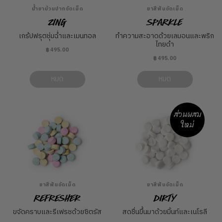
น้ำยาบ้วนปากอัดเม็ด
ยาสีฟันอัดเม็ด
Zing
Sparkle
เกร้ปฟรุตชุ่มฉ่ำและเมนทอล
ทำความสะอาดด้วยเลมอนและพริก
ไทยดำ
฿495.00
฿495.00
หมด
หมด
ส่วนผสม
ใหม่
ยาสีฟันอัดเม็ด
ยาสีฟันอัดเม็ด
Refresher
Dirty
ขจัดคราบและรีเฟรชด้วยซิตรัส
สดชื่นขึ้นมาด้วยมิ้นท์และเนโรลี