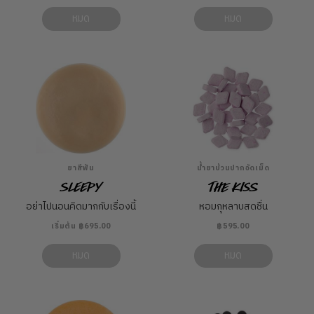
หมด
หมด
ยาสีฟัน
น้ำยาบ้วนปากอัดเม็ด
Sleepy
The Kiss
อย่าไปนอนคิดมากกับเรื่องนี้
หอมกุหลาบสดชื่น
เริ่มต้น ฿695.00
฿595.00
หมด
หมด