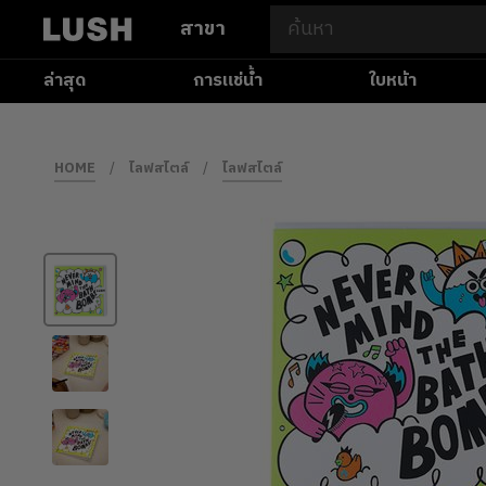
สาขา
ล่าสุด
การแช่น้ำ
ใบหน้า
HOME
/
ไลฟสไตล์
/
ไลฟสไตล์