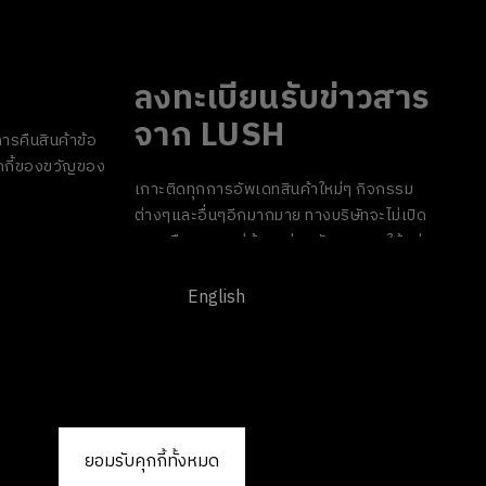
ลงทะเบียนรับข่าวสาร
จาก LUSH
ารคืนสินค้า
ข้อ
กี้
ของขวัญของ
เกาะติดทุกการอัพเดทสินค้าใหม่ๆ กิจกรรม
ต่างๆและอื่นๆอีกมากมาย ทางบริษัทจะไม่เปิด
เผยหรือเผยแพร่ข้อมูลส่วนตัวของคุณให้แก่
บุคคลที่สาม และคุณสามารถกดยกเลิกรับ
ข่าวสารได้ทุกเมื่อ
English
ยอมรับคุกกี้ทั้งหมด