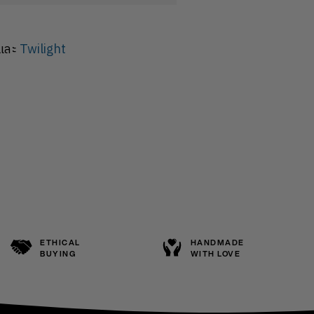
และ
Twilight
ETHICAL
HANDMADE
BUYING
WITH LOVE