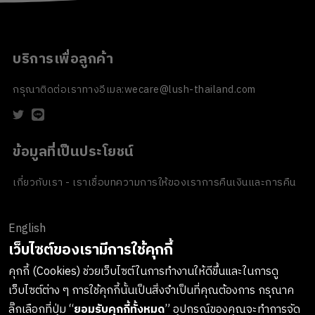
บริการเพื่อลูกค้า
กรุณาติดต่อเราทางอีเมล:
wecare@lush-thailand.com
ข้อมูลที่เป็นประโยชน์
เกี่ยวกับเรา - เราเชื่อ
บทความ
การให้ของเรา
การคืนเงินและการคืน
สินค้า
ข้อตกลงและเงื่อนไข
นโยบายความเป็นส่วนตัว
นโยบายเกี่ยวกับ
คุกกี้
ของขวัญขององค์กร
English
ช่องทางการชำระเงิน
เว็บไซต์ของเรามีการใช้คุกกี้
คุกกี้ (Cookies) ช่วยเว็บไซต์ในการทำงานให้ดีขึ้นและในการดู
เว็บไซต์ต่าง ๆ การใช้คุกกี้นั้นเป็นสิ่งจำเป็นที่คุณต้องการ กรุณาค
ลงทะเบียนรับข่าวสารจาก LUSH
ลิ๊กเลือกที่ปุ่ม “
ยอมรับคุกกี้ทั้งหมด
” อุปกรณ์ของคุณจะทำการจัด