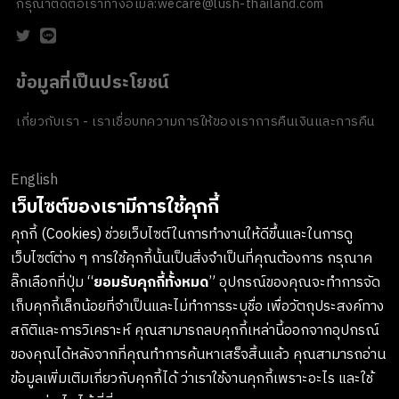
กรุณาติดต่อเราทางอีเมล:
wecare@lush-thailand.com
ข้อมูลที่เป็นประโยชน์
เกี่ยวกับเรา - เราเชื่อ
บทความ
การให้ของเรา
การคืนเงินและการคืน
สินค้า
ข้อตกลงและเงื่อนไข
นโยบายความเป็นส่วนตัว
นโยบายเกี่ยวกับ
คุกกี้
ของขวัญขององค์กร
English
ช่องทางการชำระเงิน
เว็บไซต์ของเรามีการใช้คุกกี้
คุกกี้ (Cookies) ช่วยเว็บไซต์ในการทำงานให้ดีขึ้นและในการดู
เว็บไซต์ต่าง ๆ การใช้คุกกี้นั้นเป็นสิ่งจำเป็นที่คุณต้องการ กรุณาค
ลงทะเบียนรับข่าวสารจาก LUSH
ลิ๊กเลือกที่ปุ่ม “
ยอมรับคุกกี้ทั้งหมด
” อุปกรณ์ของคุณจะทำการจัด
เก็บคุกกี้เล็กน้อยที่จำเป็นและไม่ทำการระบุชื่อ เพื่อวัตถุประสงค์ทาง
เกาะติดทุกการอัพเดทสินค้าใหม่ๆ กิจกรรมต่างๆและอื่นๆอีกมากมาย
สถิติและการวิเคราะห์ คุณสามารถลบคุกกี้เหล่านี้ออกจากอุปกรณ์
ทางบริษัทจะไม่เปิดเผยหรือเผยแพร่ข้อมูลส่วนตัวของคุณให้แก่
ของคุณได้หลังจากที่คุณทำการค้นหาเสร็จสิ้นแล้ว คุณสามารถอ่าน
บุคคลที่สาม และคุณสามารถกดยกเลิกรับข่าวสารได้ทุกเมื่อ
ข้อมูลเพิ่มเติมเกี่ยวกับคุกกี้ได้ ว่าเราใช้งานคุกกี้เพราะอะไร และใช้