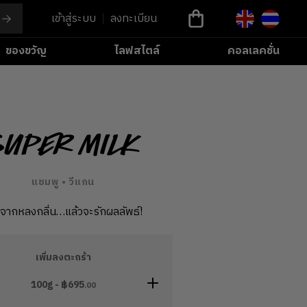
เข้าสู่ระบบ
ลงทะเบียน
ของขวัญ
ไลฟสไตล์
คอลเลคชั่น
Super Milk
แชมพู • วีแกน
่มจากหลงกลิ่น…แล้วจะรักผลลัพธ์!
เพิ่มลงตะกร้า
100g - ฿
695
.00