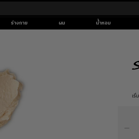
ร่างกาย
ผม
น้ำหอม
เริ