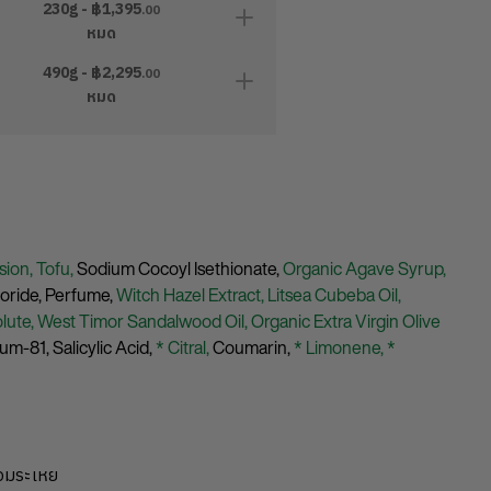
230g - ฿
1,395
.00
หมด
490g - ฿
2,295
.00
หมด
sion,
Tofu,
Sodium Cocoyl Isethionate,
Organic Agave Syrup,
oride,
Perfume,
Witch Hazel Extract,
Litsea Cubeba Oil,
olute,
West Timor Sandalwood Oil,
Organic Extra Virgin Olive
ium-81,
Salicylic Acid,
* Citral,
Coumarin,
* Limonene,
*
หอมระเหย