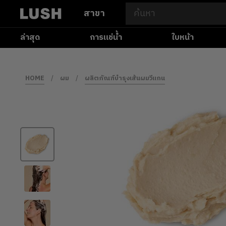
สาขา
ล่าสุด
การแช่น้ำ
ใบหน้า
HOME
/
ผม
/
ผลิตภัณฑ์บำรุงเส้นผมวีแกน