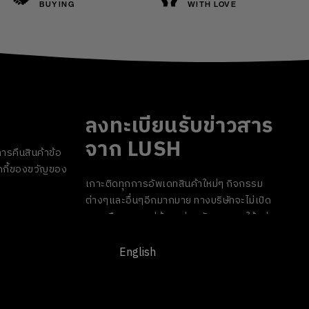
BUYING
WITH LOVE
ลงทะเบียนรับข่าวสาร
จาก LUSH
ารคืนสินค้า
ข้อ
กี้
ของขวัญของ
เกาะติดทุกการอัพเดทสินค้าใหม่ๆ กิจกรรม
ต่างๆและอื่นๆอีกมากมาย ทางบริษัทจะไม่เปิด
เผยหรือเผยแพร่ข้อมูลส่วนตัวของคุณให้แก่
บุคคลที่สาม และคุณสามารถกดยกเลิกรับ
ข่าวสารได้ทุกเมื่อ
English