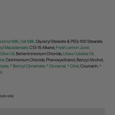
conut Milk,
Oat Milk,
Glyceryl Stearate & PEG-100 Stearate,
hyl Macadamiate,
C13-15 Alkane,
Fresh Lemon Juice,
Olive Oil,
Behentrimonium Chloride,
Litsea Cubeba Oil,
ute,
Cetrimonium Chloride,
Phenoxyethanol,
Benzyl Alcohol,
zoate,
* Benzyl Cinnamate,
* Cinnamal,
* Citral,
Coumarin,
*
ol
หอมระเหย