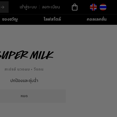
เข้าสู่ระบบ
ลงทะเบียน
ของขวัญ
ไลฟสไตล์
คอลเลคชั่น
Super Milk
สเปรย์ นวดผม • วีแกน
ปกป้องและชุ่มฉ่ำ
หมด