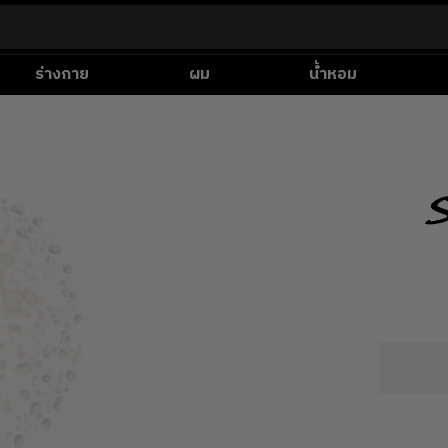
ร่างกาย
ผม
น้ำหอม