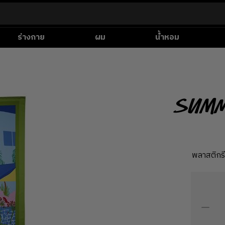
ร่างกาย
ผม
น้ำหอม
Summ
พลาสติกร