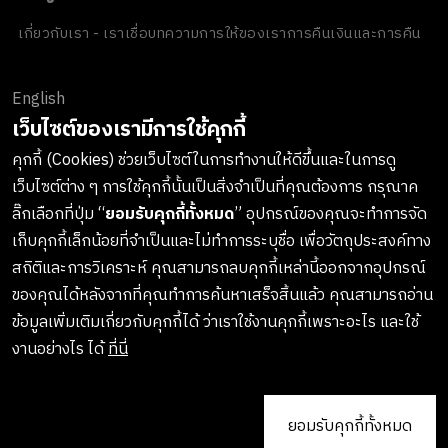
เกี่ยวกับเรา - เราเชื่อ
บทความ
การให้ของเรา
การคืนเงินและการคืน
สินค้า
ข้อตกลงและเงื่อนไข
นโยบายความเป็นส่วนตัว
นโยบายเกี่ยวกับ
คุกกี้
ของขวัญขององค์กร
English
ช่องทางการชำระเงิน
เว็บไซต์ของเรามีการใช้คุกกี้
คุกกี้ (Cookies) ช่วยเว็บไซต์ในการทำงานให้ดีขึ้นและในการดู
เว็บไซต์ต่าง ๆ การใช้คุกกี้นั้นเป็นสิ่งจำเป็นที่คุณต้องการ กรุณาค
ลงทะเบียนรับข่าวสารจาก LUSH
ลิ๊กเลือกที่ปุ่ม “
ยอมรับคุกกี้ทั้งหมด
” อุปกรณ์ของคุณจะทำการจัด
เก็บคุกกี้เล็กน้อยที่จำเป็นและไม่ทำการระบุชื่อ เพื่อวัตถุประสงค์ทาง
เกาะติดทุกการอัพเดทสินค้าใหม่ๆ กิจกรรมต่างๆและอื่นๆอีกมากมาย
สถิติและการวิเคราะห์ คุณสามารถลบคุกกี้เหล่านี้ออกจากอุปกรณ์
ทางบริษัทจะไม่เปิดเผยหรือเผยแพร่ข้อมูลส่วนตัวของคุณให้แก่
ของคุณได้หลังจากที่คุณทำการค้นหาเสร็จสิ้นแล้ว คุณสามารถอ่าน
บุคคลที่สาม และคุณสามารถกดยกเลิกรับข่าวสารได้ทุกเมื่อ
ข้อมูลเพิ่มเติมเกี่ยวกับคุกกี้ได้ ว่าเราใช้งานคุกกี้เพราะอะไร และใช้
งานอย่างไร ได้
ที่นี่
ยอมรับคุกกี้ทั้งหมด