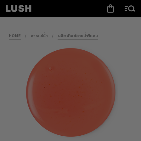
HOME
/
การแช่น้ำ
/
ผลิตภัณฑ์อาบน้ำวีแกน