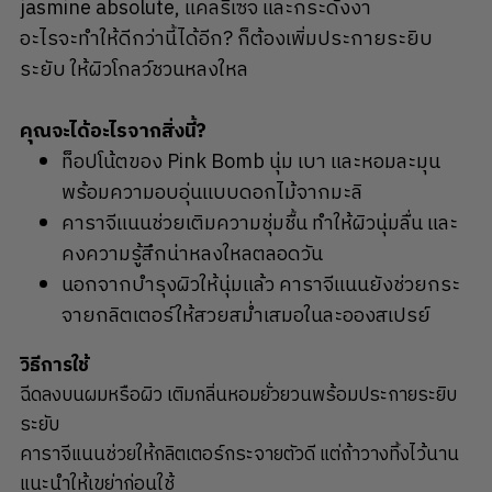
jasmine absolute, แคลรีเซจ และกระดังงา
อะไรจะทำให้ดีกว่านี้ได้อีก? ก็ต้องเพิ่มประกายระยิบ
ระยับ ให้ผิวโกลว์ชวนหลงใหล
คุณจะได้อะไรจากสิ่งนี้?
ท็อปโน้ตของ Pink Bomb นุ่ม เบา และหอมละมุน
พร้อมความอบอุ่นแบบดอกไม้จากมะลิ
คาราจีแนนช่วยเติมความชุ่มชื้น ทำให้ผิวนุ่มลื่น และ
คงความรู้สึกน่าหลงใหลตลอดวัน
นอกจากบำรุงผิวให้นุ่มแล้ว คาราจีแนนยังช่วยกระ
จายกลิตเตอร์ให้สวยสม่ำเสมอในละอองสเปรย์
วิธีการใช้
ฉีดลงบนผมหรือผิว เติมกลิ่นหอมยั่วยวนพร้อมประกายระยิบ
ระยับ
คาราจีแนนช่วยให้กลิตเตอร์กระจายตัวดี แต่ถ้าวางทิ้งไว้นาน
แนะนำให้เขย่าก่อนใช้