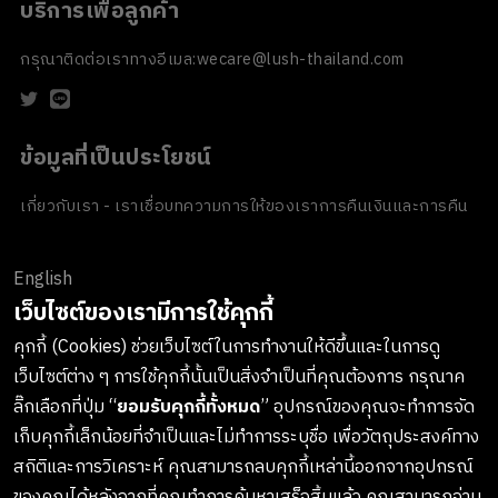
บริการเพื่อลูกค้า
กรุณาติดต่อเราทางอีเมล:
wecare@lush-thailand.com
ข้อมูลที่เป็นประโยชน์
เกี่ยวกับเรา - เราเชื่อ
บทความ
การให้ของเรา
การคืนเงินและการคืน
สินค้า
ข้อตกลงและเงื่อนไข
นโยบายความเป็นส่วนตัว
นโยบายเกี่ยวกับ
คุกกี้
ของขวัญขององค์กร
English
ช่องทางการชำระเงิน
เว็บไซต์ของเรามีการใช้คุกกี้
คุกกี้ (Cookies) ช่วยเว็บไซต์ในการทำงานให้ดีขึ้นและในการดู
เว็บไซต์ต่าง ๆ การใช้คุกกี้นั้นเป็นสิ่งจำเป็นที่คุณต้องการ กรุณาค
ลงทะเบียนรับข่าวสารจาก LUSH
ลิ๊กเลือกที่ปุ่ม “
ยอมรับคุกกี้ทั้งหมด
” อุปกรณ์ของคุณจะทำการจัด
เก็บคุกกี้เล็กน้อยที่จำเป็นและไม่ทำการระบุชื่อ เพื่อวัตถุประสงค์ทาง
เกาะติดทุกการอัพเดทสินค้าใหม่ๆ กิจกรรมต่างๆและอื่นๆอีกมากมาย
สถิติและการวิเคราะห์ คุณสามารถลบคุกกี้เหล่านี้ออกจากอุปกรณ์
ทางบริษัทจะไม่เปิดเผยหรือเผยแพร่ข้อมูลส่วนตัวของคุณให้แก่
ของคุณได้หลังจากที่คุณทำการค้นหาเสร็จสิ้นแล้ว คุณสามารถอ่าน