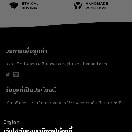
ETHICAL
HANDMADE
BUYING
WITH LOVE
บริการเพื่อลูกค้า
กรุณาติดต่อเราทางอีเมล:
wecare@lush-thailand.com
ข้อมูลที่เป็นประโยชน์
เกี่ยวกับเรา - เราเชื่อ
บทความ
การให้ของเรา
การคืนเงินและการคืน
สินค้า
ข้อตกลงและเงื่อนไข
นโยบายความเป็นส่วนตัว
นโยบายเกี่ยวกับ
คุกกี้
ของขวัญขององค์กร
English
ช่องทางการชำระเงิน
เว็บไซต์ของเรามีการใช้คุกกี้