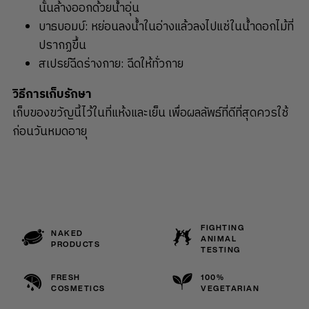
นั้นล้างออกด้วยน้ำอุ่น
บาธบอมบ์: หย่อนลงน้ำในอ่างแล้วลงไปแช่ในน้ำดอกไม้ที่
ปรากฏขึ้น
สเปรย์ฉีดร่างกาย: ฉีดให้ทั่วกาย
วิธีการเก็บรักษา
เก็บของขวัญนี้ไว้ในที่แห้งและเย็น เพื่อผลลัพธ์ที่ดีที่สุดควรใช้
ก่อนวันหมดอายุ
FIGHTING
NAKED
ANIMAL
PRODUCTS
TESTING
FRESH
100%
COSMETICS
VEGETARIAN