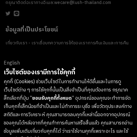
กรุณาติดต่อเราทางอีเมล:
wecare@lush-thailand.com
ข้อมูลที่เป็นประโยชน์
เกี่ยวกับเรา - เราเชื่อ
บทความ
การให้ของเรา
การคืนเงินและการคืน
สินค้า
ข้อตกลงและเงื่อนไข
นโยบายความเป็นส่วนตัว
นโยบายเกี่ยวกับ
คุกกี้
ของขวัญขององค์กร
English
ช่องทางการชำระเงิน
เว็บไซต์ของเรามีการใช้คุกกี้
คุกกี้ (Cookies) ช่วยเว็บไซต์ในการทำงานให้ดีขึ้นและในการดู
เว็บไซต์ต่าง ๆ การใช้คุกกี้นั้นเป็นสิ่งจำเป็นที่คุณต้องการ กรุณาค
ลงทะเบียนรับข่าวสารจาก LUSH
ลิ๊กเลือกที่ปุ่ม “
ยอมรับคุกกี้ทั้งหมด
” อุปกรณ์ของคุณจะทำการจัด
เก็บคุกกี้เล็กน้อยที่จำเป็นและไม่ทำการระบุชื่อ เพื่อวัตถุประสงค์ทาง
เกาะติดทุกการอัพเดทสินค้าใหม่ๆ กิจกรรมต่างๆและอื่นๆอีกมากมาย
สถิติและการวิเคราะห์ คุณสามารถลบคุกกี้เหล่านี้ออกจากอุปกรณ์
ทางบริษัทจะไม่เปิดเผยหรือเผยแพร่ข้อมูลส่วนตัวของคุณให้แก่
ของคุณได้หลังจากที่คุณทำการค้นหาเสร็จสิ้นแล้ว คุณสามารถอ่าน
บุคคลที่สาม และคุณสามารถกดยกเลิกรับข่าวสารได้ทุกเมื่อ
ข้อมูลเพิ่มเติมเกี่ยวกับคุกกี้ได้ ว่าเราใช้งานคุกกี้เพราะอะไร และใช้