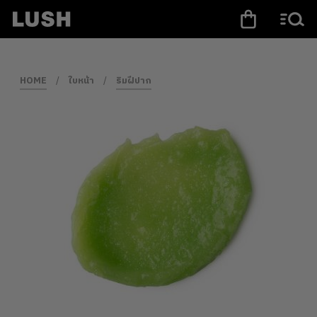
HOME
/
ใบหน้า
/
ริมฝีปาก