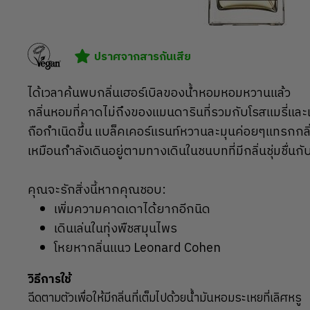
ปราศจากสารกันเสีย
ได้เวลาค้นพบกลิ่นเฮอร์เบิลของน้ำหอมหอมหวานแล้ว
กลิ่นหอมที่คาดไม่ถึงของแมนดารินที่รวมกับโรสแมรี่และ
ถือกำเนิดขึ้น แบล็คเคอร์แรนท์หวานละมุนค่อยๆแทรกกลิ่นเ
เหมือนกำลังเดินอยู่ตามทางเดินในชนบทที่มีกลิ่นชุ่มชื่
คุณจะรักสิ่งนี้หากคุณชอบ:
เพิ่มความคาดเดาได้ยากอีกนิด
เดินเล่นในทุ่งพืชสมุนไพร
โหยหากลิ่นแนว Leonard Cohen
วิธีการใช้
ฉีดตามตัวเพื่อให้มีกลิ่นที่เต็มไปด้วยน้ำมันหอมระเหยที่เลิศหรู