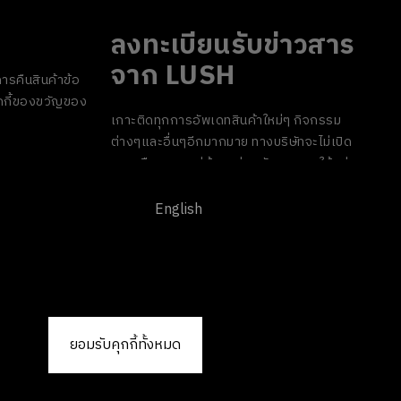
ลงทะเบียนรับข่าวสาร
จาก LUSH
ารคืนสินค้า
ข้อ
กี้
ของขวัญของ
เกาะติดทุกการอัพเดทสินค้าใหม่ๆ กิจกรรม
ต่างๆและอื่นๆอีกมากมาย ทางบริษัทจะไม่เปิด
เผยหรือเผยแพร่ข้อมูลส่วนตัวของคุณให้แก่
บุคคลที่สาม และคุณสามารถกดยกเลิกรับ
ข่าวสารได้ทุกเมื่อ
English
ยอมรับคุกกี้ทั้งหมด
ลิขสิทธิ์ © 2026 LUSH