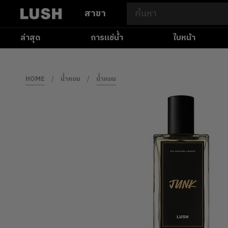
สาขา
ล่าสุด
การแช่น้ำ
ใบหน้า
HOME
/
น้ำหอม
/
น้ำหอม