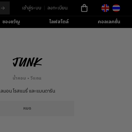
เข้าสู่ระบบ
ลงทะเบียน
ของขวัญ
ไลฟสไตล์
คอลเลคชั่น
Junk
น้ำหอม • วีแกน
เลมอน โรสแมรี่ และแมนดาริน
หมด