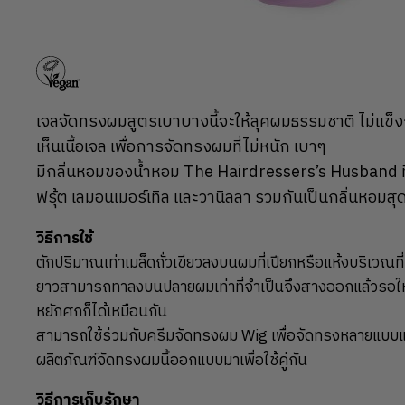
เจลจัดทรงผมสูตรเบาบางนี้จะให้ลุคผมธรรมชาติ ไม่แข็ง
เห็นเนื้อเจล เพื่อการจัดทรงผมที่ไม่หนัก เบาๆ
มีกลิ่นหอมของน้ำหอม The Hairdressers’s Husband ท
ฟรุ้ต เลมอนเมอร์เทิล และวานิลลา รวมกันเป็นกลิ่นหอมสุ
วิธีการใช้
ตักปริมาณเท่าเมล็ดถั่วเขียวลงบนผมที่เปียกหรือแห้งบริเว
ยาวสามารถทาลงบนปลายผมเท่าที่จำเป็นจึงสางออกแล้วรอให้
หยักศกก็ได้เหมือนกัน
สามารถใช้ร่วมกับครีมจัดทรงผม Wig เพื่อจัดทรงหลายแบบและ
ผลิตภัณฑ์จัดทรงผมนี้ออกแบบมาเพื่อใช้คู่กัน
วิธีการเก็บรักษา