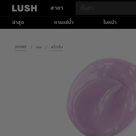
สาขา
ล่าสุด
การแช่น้ำ
ใบหน้า
HOME
/
ผม
/
สไตลิ่ง