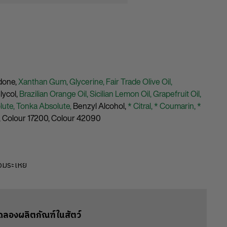
idone,
Xanthan Gum,
Glycerine,
Fair Trade Olive Oil,
lycol,
Brazilian Orange Oil,
Sicilian Lemon Oil,
Grapefruit Oil,
lute,
Tonka Absolute,
Benzyl Alcohol,
* Citral,
* Coumarin,
*
,
Colour 17200,
Colour 42090
หอมระเหย
ดลองผลิตภัณฑ์ในสัตว์