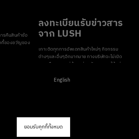
ลงทะเบียนรับข่าวสาร
จาก LUSH
ารคืนสินค้า
ข้อ
กี้
ของขวัญของ
เกาะติดทุกการอัพเดทสินค้าใหม่ๆ กิจกรรม
ต่างๆและอื่นๆอีกมากมาย ทางบริษัทจะไม่เปิด
เผยหรือเผยแพร่ข้อมูลส่วนตัวของคุณให้แก่
บุคคลที่สาม และคุณสามารถกดยกเลิกรับ
ข่าวสารได้ทุกเมื่อ
English
ยอมรับคุกกี้ทั้งหมด
ลิขสิทธิ์ © 2026 LUSH