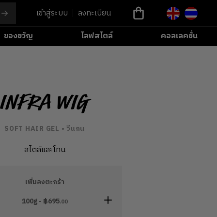
เข้าสู่ระบบ
ลงทะเบียน
ของขวัญ
ไลฟสไตล์
คอลเลคชั่น
Infra Wig
SOFT HAIR GEL • วีแกน
สไตล์และโทน
เพิ่มลงตะกร้า
100g - ฿
695
.00