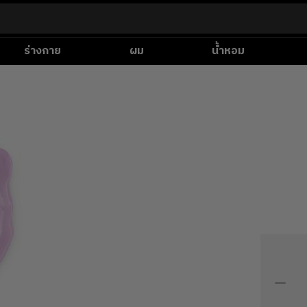
ร่างกาย
ผม
น้ำหอม