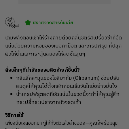
ปราศจากสารกันเสีย
เติมพลังตอนเช้าให้ร่างกายด้วยกลิ่นซิตรัสเปรี้ยวซ่าที่อัด
แน่นด้วยความหอมของเบอกาม็อต และเกรปฟรุต ที่ปลุก
ผิวให้ตื่นและกระตุ้นสมองให้สดชื่นสุดๆ
สิ่งเล็กๆที่น่ารักของผลิตภัณฑ์ชิ้นนี้?
กลิ่นลึกละมุนของโอลิบาทัม (Olibanum) ช่วยปรับ
สมดุลให้คุณได้ตั้งหลักก่อนเริ่มวันใหม่อย่างมั่นใจ
น้ำเกรปฟรุตสดที่อัดแน่นในขวดนี้จะทำให้คุณรู้สึก
กระปรี้กระเปร่าจากหัวจรดเท้า
วิธีการใช้
เพียงบีบเจลออกมา ถูให้ทั่วตัวแล้วล้างออก—คุณก็พร้อมลุย