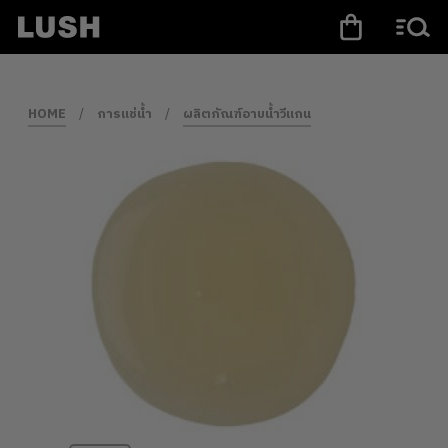
HOME
/
การแช่น้ำ
/
ผลิตภัณฑ์อาบน้ำวีแกน