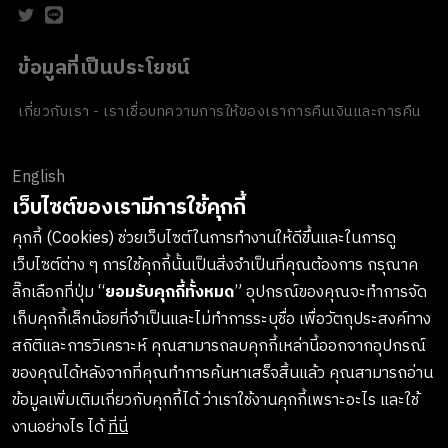
ข้อมูลที่เป็นประโยชน์
เกี่ยวกับเรา - เราเชื่อ
บทความ
การให้ของเรา
การคืนเงินและการคืน
สินค้า
ข้อตกลงและเงื่อนไข
นโยบายความเป็นส่วนตัว
นโยบายเกี่ยวกับ
คุกกี้
ของขวัญขององค์กร
English
ช่องทางการชำระเงิน
เว็บไซต์ของเรามีการใช้คุกกี้
คุกกี้ (Cookies) ช่วยเว็บไซต์ในการทำงานให้ดีขึ้นและในการดู
เว็บไซต์ต่าง ๆ การใช้คุกกี้นั้นเป็นสิ่งจำเป็นที่คุณต้องการ กรุณาค
ลงทะเบียนรับข่าวสารจาก LUSH
ลิ๊กเลือกที่ปุ่ม “
ยอมรับคุกกี้ทั้งหมด
” อุปกรณ์ของคุณจะทำการจัด
เก็บคุกกี้เล็กน้อยที่จำเป็นและไม่ทำการระบุชื่อ เพื่อวัตถุประสงค์ทาง
เกาะติดทุกการอัพเดทสินค้าใหม่ๆ กิจกรรมต่างๆและอื่นๆอีกมากมาย
สถิติและการวิเคราะห์ คุณสามารถลบคุกกี้เหล่านี้ออกจากอุปกรณ์
ทางบริษัทจะไม่เปิดเผยหรือเผยแพร่ข้อมูลส่วนตัวของคุณให้แก่
ของคุณได้หลังจากที่คุณทำการค้นหาเสร็จสิ้นแล้ว คุณสามารถอ่าน
บุคคลที่สาม และคุณสามารถกดยกเลิกรับข่าวสารได้ทุกเมื่อ
ข้อมูลเพิ่มเติมเกี่ยวกับคุกกี้ได้ ว่าเราใช้งานคุกกี้เพราะอะไร และใช้
งานอย่างไร ได้
ที่นี่