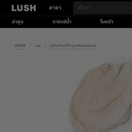
สาขา
ล่าสุด
การแช่น้ำ
ใบหน้า
HOME
/
ผม
/
ผลิตภัณฑ์บำรุงเส้นผมวีแกน