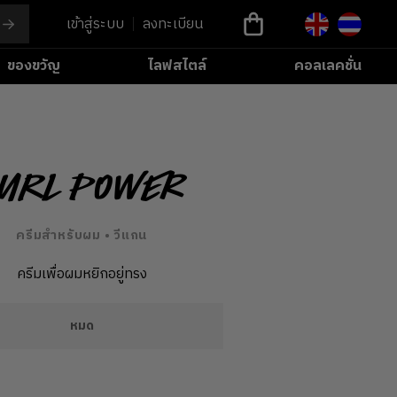
เข้าสู่ระบบ
ลงทะเบียน
ของขวัญ
ไลฟสไตล์
คอลเลคชั่น
url Power
ครีมสำหรับผม • วีแกน
ครีมเพื่อผมหยิกอยู่ทรง
หมด