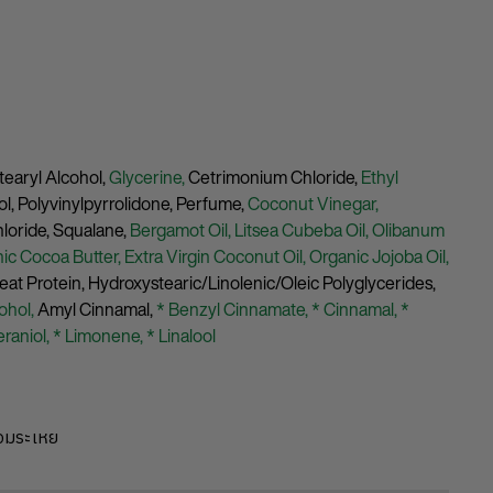
tearyl Alcohol,
Glycerine,
Cetrimonium Chloride,
Ethyl
ol,
Polyvinylpyrrolidone,
Perfume,
Coconut Vinegar,
loride,
Squalane,
Bergamot Oil,
Litsea Cubeba Oil,
Olibanum
nic Cocoa Butter,
Extra Virgin Coconut Oil,
Organic Jojoba Oil,
at Protein,
Hydroxystearic/Linolenic/Oleic Polyglycerides,
ohol,
Amyl Cinnamal,
* Benzyl Cinnamate,
* Cinnamal,
*
eraniol,
* Limonene,
* Linalool
หอมระเหย