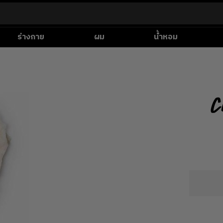
ร่างกาย
ผม
น้ำหอม
C