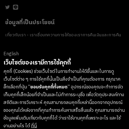
ข้อมูลที่เป็นประโยชน์
เกี่ยวกับเรา - เราเชื่อ
บทความ
การให้ของเรา
การคืนเงินและการคืน
สินค้า
ข้อตกลงและเงื่อนไข
นโยบายความเป็นส่วนตัว
นโยบายเกี่ยวกับ
คุกกี้
ของขวัญขององค์กร
English
ช่องทางการชำระเงิน
เว็บไซต์ของเรามีการใช้คุกกี้
คุกกี้ (Cookies) ช่วยเว็บไซต์ในการทำงานให้ดีขึ้นและในการดู
เว็บไซต์ต่าง ๆ การใช้คุกกี้นั้นเป็นสิ่งจำเป็นที่คุณต้องการ กรุณาค
ลงทะเบียนรับข่าวสารจาก LUSH
ลิ๊กเลือกที่ปุ่ม “
ยอมรับคุกกี้ทั้งหมด
” อุปกรณ์ของคุณจะทำการจัด
เก็บคุกกี้เล็กน้อยที่จำเป็นและไม่ทำการระบุชื่อ เพื่อวัตถุประสงค์ทาง
เกาะติดทุกการอัพเดทสินค้าใหม่ๆ กิจกรรมต่างๆและอื่นๆอีกมากมาย
สถิติและการวิเคราะห์ คุณสามารถลบคุกกี้เหล่านี้ออกจากอุปกรณ์
ทางบริษัทจะไม่เปิดเผยหรือเผยแพร่ข้อมูลส่วนตัวของคุณให้แก่
ของคุณได้หลังจากที่คุณทำการค้นหาเสร็จสิ้นแล้ว คุณสามารถอ่าน
บุคคลที่สาม และคุณสามารถกดยกเลิกรับข่าวสารได้ทุกเมื่อ
ข้อมูลเพิ่มเติมเกี่ยวกับคุกกี้ได้ ว่าเราใช้งานคุกกี้เพราะอะไร และใช้
งานอย่างไร ได้
ที่นี่