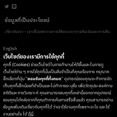
ข้อมูลที่เป็นประโยชน์
เกี่ยวกับเรา - เราเชื่อ
บทความ
การให้ของเรา
การคืนเงินและการคืน
สินค้า
ข้อตกลงและเงื่อนไข
นโยบายความเป็นส่วนตัว
นโยบายเกี่ยวกับ
คุกกี้
ของขวัญขององค์กร
English
ช่องทางการชำระเงิน
เว็บไซต์ของเรามีการใช้คุกกี้
คุกกี้ (Cookies) ช่วยเว็บไซต์ในการทำงานให้ดีขึ้นและในการดู
เว็บไซต์ต่าง ๆ การใช้คุกกี้นั้นเป็นสิ่งจำเป็นที่คุณต้องการ กรุณาค
ลงทะเบียนรับข่าวสารจาก LUSH
ลิ๊กเลือกที่ปุ่ม “
ยอมรับคุกกี้ทั้งหมด
” อุปกรณ์ของคุณจะทำการจัด
เก็บคุกกี้เล็กน้อยที่จำเป็นและไม่ทำการระบุชื่อ เพื่อวัตถุประสงค์ทาง
เกาะติดทุกการอัพเดทสินค้าใหม่ๆ กิจกรรมต่างๆและอื่นๆอีกมากมาย
สถิติและการวิเคราะห์ คุณสามารถลบคุกกี้เหล่านี้ออกจากอุปกรณ์
ทางบริษัทจะไม่เปิดเผยหรือเผยแพร่ข้อมูลส่วนตัวของคุณให้แก่
ของคุณได้หลังจากที่คุณทำการค้นหาเสร็จสิ้นแล้ว คุณสามารถอ่าน
บุคคลที่สาม และคุณสามารถกดยกเลิกรับข่าวสารได้ทุกเมื่อ
ข้อมูลเพิ่มเติมเกี่ยวกับคุกกี้ได้ ว่าเราใช้งานคุกกี้เพราะอะไร และใช้
งานอย่างไร ได้
ที่นี่