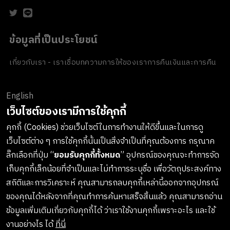
ข้อมูลที่เป็นประโยชน์
เกี่ยวกับเรา - เราเชื่อ
บทความ
การให้ของเรา
การคืนเงินและการคืน
สินค้า
ข้อตกลงและเงื่อนไข
นโยบายความเป็นส่วนตัว
นโยบายเกี่ยวกับ
คุกกี้
ของขวัญขององค์กร
English
ช่องทางการชำระเงิน
เว็บไซต์ของเรามีการใช้คุกกี้
คุกกี้ (Cookies) ช่วยเว็บไซต์ในการทำงานให้ดีขึ้นและในการดู
เว็บไซต์ต่าง ๆ การใช้คุกกี้นั้นเป็นสิ่งจำเป็นที่คุณต้องการ กรุณาค
ลงทะเบียนรับข่าวสารจาก LUSH
ลิ๊กเลือกที่ปุ่ม “
ยอมรับคุกกี้ทั้งหมด
” อุปกรณ์ของคุณจะทำการจัด
เก็บคุกกี้เล็กน้อยที่จำเป็นและไม่ทำการระบุชื่อ เพื่อวัตถุประสงค์ทาง
เกาะติดทุกการอัพเดทสินค้าใหม่ๆ กิจกรรมต่างๆและอื่นๆอีกมากมาย
สถิติและการวิเคราะห์ คุณสามารถลบคุกกี้เหล่านี้ออกจากอุปกรณ์
ทางบริษัทจะไม่เปิดเผยหรือเผยแพร่ข้อมูลส่วนตัวของคุณให้แก่
ของคุณได้หลังจากที่คุณทำการค้นหาเสร็จสิ้นแล้ว คุณสามารถอ่าน
บุคคลที่สาม และคุณสามารถกดยกเลิกรับข่าวสารได้ทุกเมื่อ
ข้อมูลเพิ่มเติมเกี่ยวกับคุกกี้ได้ ว่าเราใช้งานคุกกี้เพราะอะไร และใช้
งานอย่างไร ได้
ที่นี่