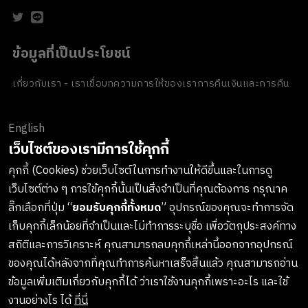
ข้อมูลที่เป็นประโยชน์
เกี่ยวกับเรา - เราเชื่อ
บทความ
การให้ของเรา
การคืนเงินและการคืน
สินค้า
ข้อตกลงและเงื่อนไข
นโยบายความเป็นส่วนตัว
นโยบายเกี่ยวกับ
คุกกี้
ของขวัญขององค์กร
English
ช่องทางการชำระเงิน
เว็บไซต์ของเรามีการใช้คุกกี้
คุกกี้ (Cookies) ช่วยเว็บไซต์ในการทำงานให้ดีขึ้นและในการดู
เว็บไซต์ต่าง ๆ การใช้คุกกี้นั้นเป็นสิ่งจำเป็นที่คุณต้องการ กรุณาค
ลงทะเบียนรับข่าวสารจาก LUSH
ลิ๊กเลือกที่ปุ่ม “
ยอมรับคุกกี้ทั้งหมด
” อุปกรณ์ของคุณจะทำการจัด
เก็บคุกกี้เล็กน้อยที่จำเป็นและไม่ทำการระบุชื่อ เพื่อวัตถุประสงค์ทาง
เกาะติดทุกการอัพเดทสินค้าใหม่ๆ กิจกรรมต่างๆและอื่นๆอีกมากมาย
สถิติและการวิเคราะห์ คุณสามารถลบคุกกี้เหล่านี้ออกจากอุปกรณ์
ทางบริษัทจะไม่เปิดเผยหรือเผยแพร่ข้อมูลส่วนตัวของคุณให้แก่
ของคุณได้หลังจากที่คุณทำการค้นหาเสร็จสิ้นแล้ว คุณสามารถอ่าน
บุคคลที่สาม และคุณสามารถกดยกเลิกรับข่าวสารได้ทุกเมื่อ
ข้อมูลเพิ่มเติมเกี่ยวกับคุกกี้ได้ ว่าเราใช้งานคุกกี้เพราะอะไร และใช้
งานอย่างไร ได้
ที่นี่