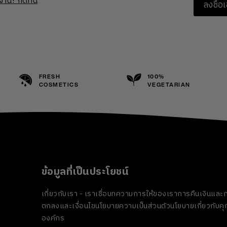
่าน? กดที่นี่
ลงชื่อเ
FRESH
100%
COSMETICS
VEGETARIAN
ข้อมูลที่เป็นประโยชน์
เกี่ยวกับเรา - เราเชื่อ
บทความ
การให้ของเรา
การคืนเงินและก
ตกลงและเงื่อนไข
นโยบายความเป็นส่วนตัว
นโยบายเกี่ยวกับคุก
องค์กร