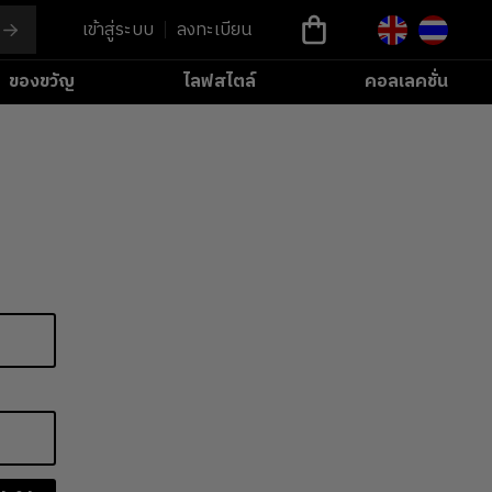
เข้าสู่ระบบ
ลงทะเบียน
ของขวัญ
ไลฟสไตล์
คอลเลคชั่น