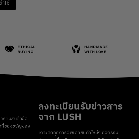
ข้าใช้
ETHICAL
HANDMADE
BUYING
WITH LOVE
ลงทะเบียนรับข่าวสาร
จาก LUSH
ารคืนสินค้า
ข้อ
กี้
ของขวัญของ
เกาะติดทุกการอัพเดทสินค้าใหม่ๆ กิจกรรม