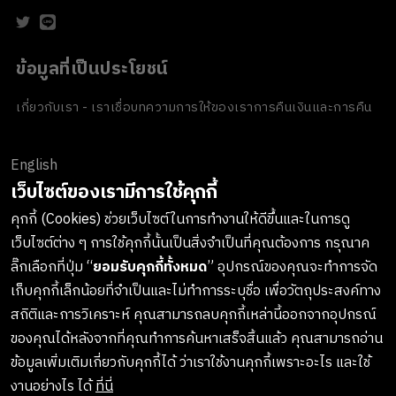
ข้อมูลที่เป็นประโยชน์
เกี่ยวกับเรา - เราเชื่อ
บทความ
การให้ของเรา
การคืนเงินและการคืน
สินค้า
ข้อตกลงและเงื่อนไข
นโยบายความเป็นส่วนตัว
นโยบายเกี่ยวกับ
คุกกี้
ของขวัญขององค์กร
English
ช่องทางการชำระเงิน
เว็บไซต์ของเรามีการใช้คุกกี้
คุกกี้ (Cookies) ช่วยเว็บไซต์ในการทำงานให้ดีขึ้นและในการดู
เว็บไซต์ต่าง ๆ การใช้คุกกี้นั้นเป็นสิ่งจำเป็นที่คุณต้องการ กรุณาค
ลงทะเบียนรับข่าวสารจาก LUSH
ลิ๊กเลือกที่ปุ่ม “
ยอมรับคุกกี้ทั้งหมด
” อุปกรณ์ของคุณจะทำการจัด
เก็บคุกกี้เล็กน้อยที่จำเป็นและไม่ทำการระบุชื่อ เพื่อวัตถุประสงค์ทาง
เกาะติดทุกการอัพเดทสินค้าใหม่ๆ กิจกรรมต่างๆและอื่นๆอีกมากมาย
สถิติและการวิเคราะห์ คุณสามารถลบคุกกี้เหล่านี้ออกจากอุปกรณ์
ทางบริษัทจะไม่เปิดเผยหรือเผยแพร่ข้อมูลส่วนตัวของคุณให้แก่
ของคุณได้หลังจากที่คุณทำการค้นหาเสร็จสิ้นแล้ว คุณสามารถอ่าน
บุคคลที่สาม และคุณสามารถกดยกเลิกรับข่าวสารได้ทุกเมื่อ
ข้อมูลเพิ่มเติมเกี่ยวกับคุกกี้ได้ ว่าเราใช้งานคุกกี้เพราะอะไร และใช้
งานอย่างไร ได้
ที่นี่