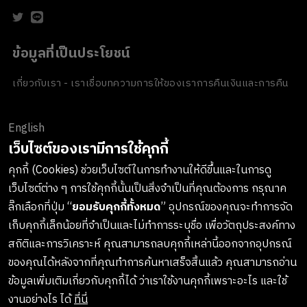
ข้อมูลที่เป็นประโยชน์
เกี่ยวกับเรา - เราเชื่อ
บทความ
การให้ของเรา
การคืนเงินและการคืน
สินค้า
ข้อตกลงและเงื่อนไข
นโยบายความเป็นส่วนตัว
นโยบายเกี่ยวกับ
คุกกี้
ของขวัญขององค์กร
English
ช่องทางการชำระเงิน
เว็บไซต์ของเรามีการใช้คุกกี้
คุกกี้ (Cookies) ช่วยเว็บไซต์ในการทำงานให้ดีขึ้นและในการดู
เว็บไซต์ต่าง ๆ การใช้คุกกี้นั้นเป็นสิ่งจำเป็นที่คุณต้องการ กรุณาค
ลงทะเบียนรับข่าวสารจาก LUSH
ลิ๊กเลือกที่ปุ่ม “
ยอมรับคุกกี้ทั้งหมด
” อุปกรณ์ของคุณจะทำการจัด
เก็บคุกกี้เล็กน้อยที่จำเป็นและไม่ทำการระบุชื่อ เพื่อวัตถุประสงค์ทาง
เกาะติดทุกการอัพเดทสินค้าใหม่ๆ กิจกรรมต่างๆและอื่นๆอีกมากมาย
สถิติและการวิเคราะห์ คุณสามารถลบคุกกี้เหล่านี้ออกจากอุปกรณ์
ทางบริษัทจะไม่เปิดเผยหรือเผยแพร่ข้อมูลส่วนตัวของคุณให้แก่
ของคุณได้หลังจากที่คุณทำการค้นหาเสร็จสิ้นแล้ว คุณสามารถอ่าน
บุคคลที่สาม และคุณสามารถกดยกเลิกรับข่าวสารได้ทุกเมื่อ
ข้อมูลเพิ่มเติมเกี่ยวกับคุกกี้ได้ ว่าเราใช้งานคุกกี้เพราะอะไร และใช้
งานอย่างไร ได้
ที่นี่