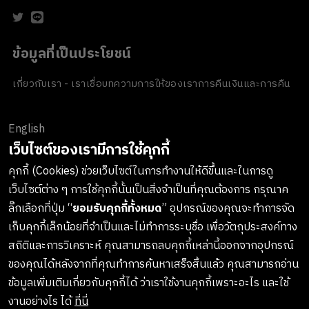
ข้อมูลที่เป็นประโยชน์
เกี่ยวกับเรา - เราเชื่อ
บทความ
การให้ของเรา
การคืนเงินและการคืน
สินค้า
ข้อตกลงและเงื่อนไข
นโยบายความเป็นส่วนตัว
นโยบายเกี่ยวกับ
คุกกี้
ของขวัญขององค์กร
English
ช่องทางการชำระเงิน
เว็บไซต์ของเรามีการใช้คุกกี้
คุกกี้ (Cookies) ช่วยเว็บไซต์ในการทำงานให้ดีขึ้นและในการดู
เว็บไซต์ต่าง ๆ การใช้คุกกี้นั้นเป็นสิ่งจำเป็นที่คุณต้องการ กรุณาค
ลงทะเบียนรับข่าวสารจาก LUSH
ลิ๊กเลือกที่ปุ่ม “
ยอมรับคุกกี้ทั้งหมด
” อุปกรณ์ของคุณจะทำการจัด
เก็บคุกกี้เล็กน้อยที่จำเป็นและไม่ทำการระบุชื่อ เพื่อวัตถุประสงค์ทาง
เกาะติดทุกการอัพเดทสินค้าใหม่ๆ กิจกรรมต่างๆและอื่นๆอีกมากมาย
สถิติและการวิเคราะห์ คุณสามารถลบคุกกี้เหล่านี้ออกจากอุปกรณ์
ทางบริษัทจะไม่เปิดเผยหรือเผยแพร่ข้อมูลส่วนตัวของคุณให้แก่
ของคุณได้หลังจากที่คุณทำการค้นหาเสร็จสิ้นแล้ว คุณสามารถอ่าน
บุคคลที่สาม และคุณสามารถกดยกเลิกรับข่าวสารได้ทุกเมื่อ
ข้อมูลเพิ่มเติมเกี่ยวกับคุกกี้ได้ ว่าเราใช้งานคุกกี้เพราะอะไร และใช้
งานอย่างไร ได้
ที่นี่