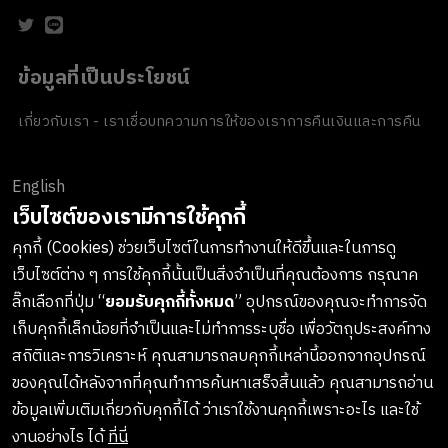
ข้อมูลที่เป็นประโยชน์
เกี่ยวกับเรา - เราเชื่อ
บทความ
การให้ของเรา
การคืนเงินและการคืน
สินค้า
ข้อตกลงและเงื่อนไข
นโยบายความเป็นส่วนตัว
นโยบายเกี่ยวกับ
คุกกี้
ของขวัญขององค์กร
English
ช่องทางการชำระเงิน
เว็บไซต์ของเรามีการใช้คุกกี้
คุกกี้ (Cookies) ช่วยเว็บไซต์ในการทำงานให้ดีขึ้นและในการดู
เว็บไซต์ต่าง ๆ การใช้คุกกี้นั้นเป็นสิ่งจำเป็นที่คุณต้องการ กรุณาค
ลงทะเบียนรับข่าวสารจาก LUSH
ลิ๊กเลือกที่ปุ่ม “
ยอมรับคุกกี้ทั้งหมด
” อุปกรณ์ของคุณจะทำการจัด
เก็บคุกกี้เล็กน้อยที่จำเป็นและไม่ทำการระบุชื่อ เพื่อวัตถุประสงค์ทาง
เกาะติดทุกการอัพเดทสินค้าใหม่ๆ กิจกรรมต่างๆและอื่นๆอีกมากมาย
สถิติและการวิเคราะห์ คุณสามารถลบคุกกี้เหล่านี้ออกจากอุปกรณ์
ทางบริษัทจะไม่เปิดเผยหรือเผยแพร่ข้อมูลส่วนตัวของคุณให้แก่
ของคุณได้หลังจากที่คุณทำการค้นหาเสร็จสิ้นแล้ว คุณสามารถอ่าน
บุคคลที่สาม และคุณสามารถกดยกเลิกรับข่าวสารได้ทุกเมื่อ
ข้อมูลเพิ่มเติมเกี่ยวกับคุกกี้ได้ ว่าเราใช้งานคุกกี้เพราะอะไร และใช้
งานอย่างไร ได้
ที่นี่