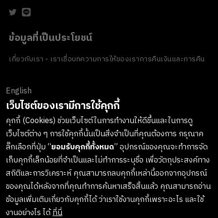
ข้อมูลที่เป็นประโยชน์
เกี่ยวกับเรา - เราเชื่อ
บทความ
การให้ของเรา
การคืนเงินและการคืน
สินค้า
ข้อตกลงและเงื่อนไข
นโยบายความเป็นส่วนตัว
นโยบายเกี่ยวกับ
คุกกี้
ของขวัญขององค์กร
English
ช่องทางการชำระเงิน
เว็บไซต์ของเรามีการใช้คุกกี้
คุกกี้ (Cookies) ช่วยเว็บไซต์ในการทำงานให้ดีขึ้นและในการดู
เว็บไซต์ต่าง ๆ การใช้คุกกี้นั้นเป็นสิ่งจำเป็นที่คุณต้องการ กรุณาค
ลงทะเบียนรับข่าวสารจาก LUSH
ลิ๊กเลือกที่ปุ่ม “
ยอมรับคุกกี้ทั้งหมด
” อุปกรณ์ของคุณจะทำการจัด
เก็บคุกกี้เล็กน้อยที่จำเป็นและไม่ทำการระบุชื่อ เพื่อวัตถุประสงค์ทาง
เกาะติดทุกการอัพเดทสินค้าใหม่ๆ กิจกรรมต่างๆและอื่นๆอีกมากมาย
สถิติและการวิเคราะห์ คุณสามารถลบคุกกี้เหล่านี้ออกจากอุปกรณ์
ทางบริษัทจะไม่เปิดเผยหรือเผยแพร่ข้อมูลส่วนตัวของคุณให้แก่
ของคุณได้หลังจากที่คุณทำการค้นหาเสร็จสิ้นแล้ว คุณสามารถอ่าน
บุคคลที่สาม และคุณสามารถกดยกเลิกรับข่าวสารได้ทุกเมื่อ
ข้อมูลเพิ่มเติมเกี่ยวกับคุกกี้ได้ ว่าเราใช้งานคุกกี้เพราะอะไร และใช้
งานอย่างไร ได้
ที่นี่