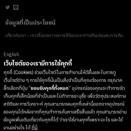
ข้อมูลที่เป็นประโยชน์
เกี่ยวกับเรา - เราเชื่อ
บทความ
การให้ของเรา
การคืนเงินและการคืน
สินค้า
ข้อตกลงและเงื่อนไข
นโยบายความเป็นส่วนตัว
นโยบายเกี่ยวกับ
คุกกี้
ของขวัญขององค์กร
English
ช่องทางการชำระเงิน
เว็บไซต์ของเรามีการใช้คุกกี้
คุกกี้ (Cookies) ช่วยเว็บไซต์ในการทำงานให้ดีขึ้นและในการดู
เว็บไซต์ต่าง ๆ การใช้คุกกี้นั้นเป็นสิ่งจำเป็นที่คุณต้องการ กรุณาค
ลงทะเบียนรับข่าวสารจาก LUSH
ลิ๊กเลือกที่ปุ่ม “
ยอมรับคุกกี้ทั้งหมด
” อุปกรณ์ของคุณจะทำการจัด
เก็บคุกกี้เล็กน้อยที่จำเป็นและไม่ทำการระบุชื่อ เพื่อวัตถุประสงค์ทาง
เกาะติดทุกการอัพเดทสินค้าใหม่ๆ กิจกรรมต่างๆและอื่นๆอีกมากมาย
สถิติและการวิเคราะห์ คุณสามารถลบคุกกี้เหล่านี้ออกจากอุปกรณ์
ทางบริษัทจะไม่เปิดเผยหรือเผยแพร่ข้อมูลส่วนตัวของคุณให้แก่
ของคุณได้หลังจากที่คุณทำการค้นหาเสร็จสิ้นแล้ว คุณสามารถอ่าน
บุคคลที่สาม และคุณสามารถกดยกเลิกรับข่าวสารได้ทุกเมื่อ
ข้อมูลเพิ่มเติมเกี่ยวกับคุกกี้ได้ ว่าเราใช้งานคุกกี้เพราะอะไร และใช้
งานอย่างไร ได้
ที่นี่